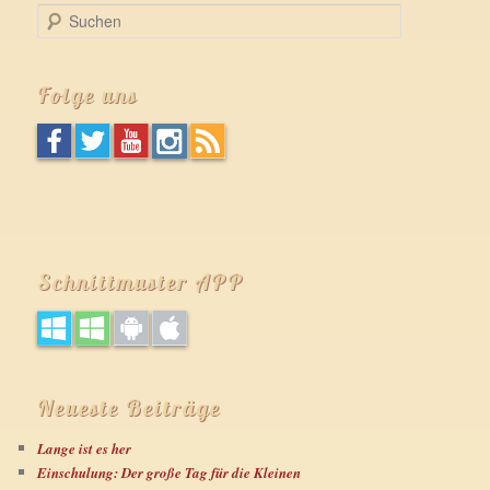
S
u
c
h
Folge uns
e
n
Schnittmuster APP
Neueste Beiträge
Lange ist es her
Einschulung: Der große Tag für die Kleinen