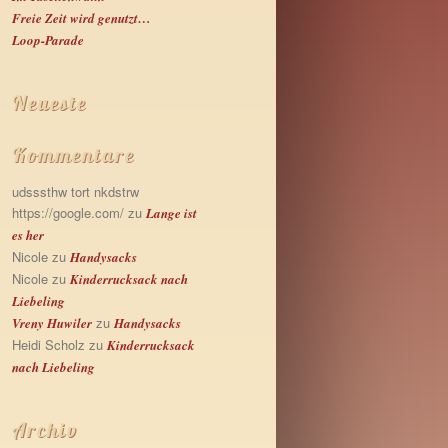
Freie Zeit wird genutzt…
Loop-Parade
Neueste
Kommentare
udsssthw tort nkdstrw
https://google.com/
zu
Lange ist
es her
Nicole
zu
Handysacks
Nicole
zu
Kinderrucksack nach
Liebeling
zu
Vreny Huwiler
Handysacks
Heidi Scholz
zu
Kinderrucksack
nach Liebeling
Archiv