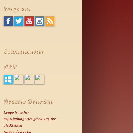
h
Folge uns
e
n
Schnittmuster
APP
Neueste Beiträge
Lange ist es her
Einschulung: Der große Tag für
die Kleinen
Im Taschenwahn