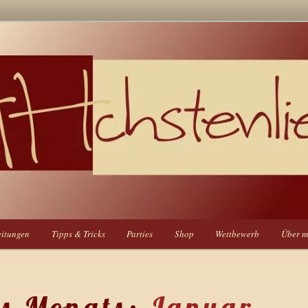
eitungen
Tipps & Tricks
Parties
Shop
Wettbewerb
Über m
es Monats:
Januar